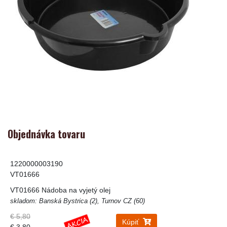
Objednávka tovaru
1220000003190
VT01666
VT01666 Nádoba na vyjetý olej
skladom: Banská Bystrica (2), Turnov CZ (60)
€ 5,80
Kúpiť