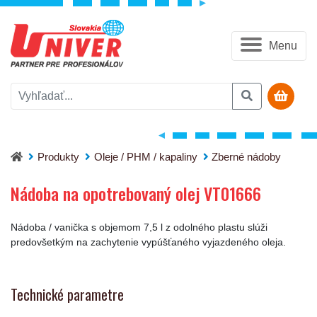
Menu
Nádoba na opotrebovaný olej VT01666
Produkty
Oleje / PHM / kapaliny
Zberné nádoby
Nádoba na opotrebovaný olej VT01666
Nádoba / vanička s objemom 7,5 l z odolného plastu slúži
predovšetkým na zachytenie vypúšťaného vyjazdeného oleja.
Technické parametre