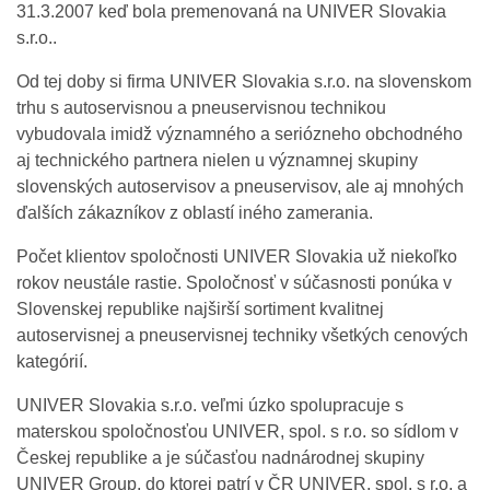
31.3.2007 keď bola premenovaná na UNIVER Slovakia
s.r.o..
Od tej doby si firma UNIVER Slovakia s.r.o. na slovenskom
trhu s autoservisnou a pneuservisnou technikou
vybudovala imidž významného a seriózneho obchodného
aj technického partnera nielen u významnej skupiny
slovenských autoservisov a pneuservisov, ale aj mnohých
ďalších zákazníkov z oblastí iného zamerania.
Počet klientov spoločnosti UNIVER Slovakia už niekoľko
rokov neustále rastie. Spoločnosť v súčasnosti ponúka v
Slovenskej republike najširší sortiment kvalitnej
autoservisnej a pneuservisnej techniky všetkých cenových
kategórií.
UNIVER Slovakia s.r.o. veľmi úzko spolupracuje s
materskou spoločnosťou UNIVER, spol. s r.o. so sídlom v
Českej republike a je súčasťou nadnárodnej skupiny
UNIVER Group, do ktorej patrí v ČR UNIVER, spol. s r.o. a