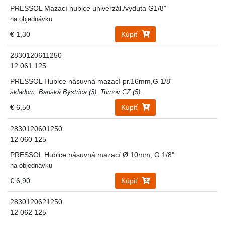
PRESSOL Mazací hubice univerzál./vyduta G1/8"
na objednávku
€ 1,30
Kúpiť
2830120611250
12 061 125
PRESSOL Hubice násuvná mazací pr.16mm,G 1/8"
skladom: Banská Bystrica (3), Turnov CZ (5),
€ 6,50
Kúpiť
2830120601250
12 060 125
PRESSOL Hubice násuvná mazací Ø 10mm, G 1/8"
na objednávku
€ 6,90
Kúpiť
2830120621250
12 062 125