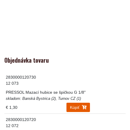
Objednávka tovaru
2830000120730
12 073
PRESSOL Mazací hubice se špičkou G 1/8"
skladom: Banská Bystrica (2), Turnov CZ (1)
€ 1,30
Kúpiť
2830000120720
12 072