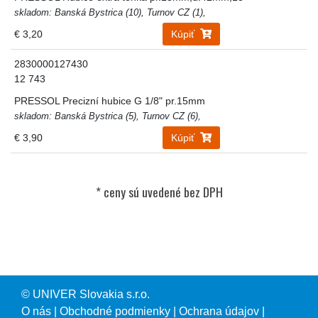
skladom: Banská Bystrica (10), Turnov CZ (1),
€ 3,20
Kúpiť
2830000127430
12 743
PRESSOL Precizní hubice G 1/8" pr.15mm
skladom: Banská Bystrica (5), Turnov CZ (6),
€ 3,90
Kúpiť
© UNIVER Slovakia s.r.o.
O nás
|
Obchodné podmienky
|
Ochrana údajov
|