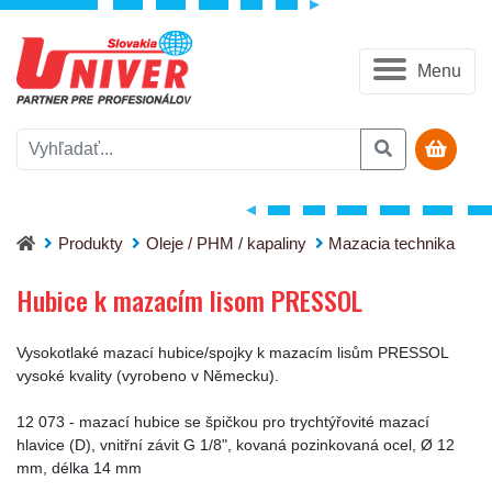
Menu
Hubice k mazacím lisom PRESSOL
Produkty
Oleje / PHM / kapaliny
Mazacia technika
Hubice k mazacím lisom PRESSOL
Vysokotlaké mazací hubice/spojky k mazacím lisům PRESSOL
vysoké kvality (vyrobeno v Německu).
12 073 - mazací hubice se špičkou pro trychtýřovité mazací
hlavice (D), vnitřní závit G 1/8", kovaná pozinkovaná ocel, Ø 12
mm, délka 14 mm