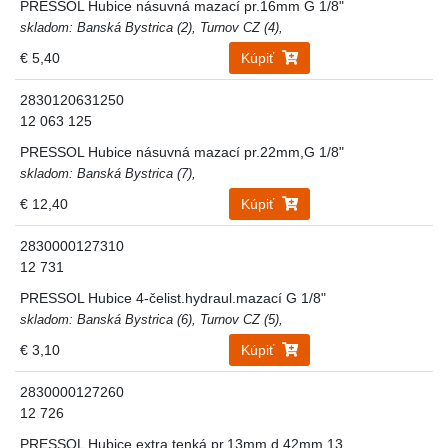
PRESSOL Hubice násuvná mazací pr.16mm G 1/8"
skladom: Banská Bystrica (2), Turnov CZ (4),
€ 5,40
Kúpiť
2830120631250
12 063 125
PRESSOL Hubice násuvná mazací pr.22mm,G 1/8"
skladom: Banská Bystrica (7),
€ 12,40
Kúpiť
2830000127310
12 731
PRESSOL Hubice 4-čelist.hydraul.mazací G 1/8"
skladom: Banská Bystrica (6), Turnov CZ (5),
€ 3,10
Kúpiť
2830000127260
12 726
PRESSOL Hubice extra tenká pr.13mm,d.42mm,13